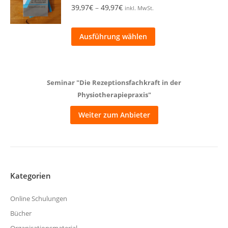
Varianten
Preisspanne:
39,97
€
–
49,97
€
Produktseite
inkl. MwSt.
auf.
39,97€
gewählt
Die
bis
Dieses
werden
Ausführung wählen
Optionen
49,97€
Produkt
können
weist
auf
mehrere
der
Seminar "Die Rezeptionsfachkraft in der
Varianten
Produktseite
Physiotherapiepraxis"
auf.
gewählt
Die
Weiter zum Anbieter
werden
Optionen
können
auf
der
Kategorien
Produktseite
gewählt
Online Schulungen
werden
Bücher
Organisationsmaterial