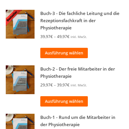
Buch-3 - Die fachliche Leitung und die
Rezeptionsfachkraft in der
Physiotherapie
Preisspanne:
39,97
€
–
49,97
€
inkl. MwSt.
39,97€
bis
Dieses
Ausführung wählen
49,97€
Produkt
weist
Buch-2 - Der freie Mitarbeiter in der
mehrere
Physiotherapie
Varianten
Preisspanne:
29,97
€
–
39,97
€
inkl. MwSt.
auf.
29,97€
Die
bis
Dieses
Ausführung wählen
Optionen
39,97€
Produkt
können
weist
Buch-1 - Rund um die Mitarbeiter in
auf
mehrere
der Physiotherapie
der