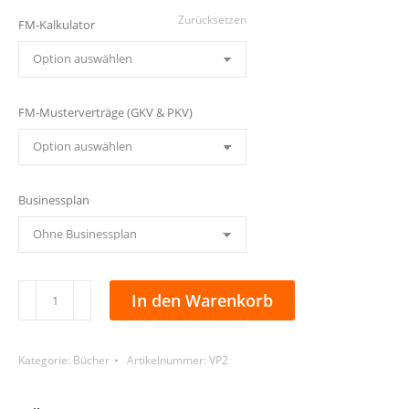
94,97€
Zurücksetzen
FM-Kalkulator
FM-Musterverträge (GKV & PKV)
Businessplan
Buch-
In den Warenkorb
2
-
Kategorie:
Bücher
Artikelnummer:
VP2
Vorteilspaket
Menge