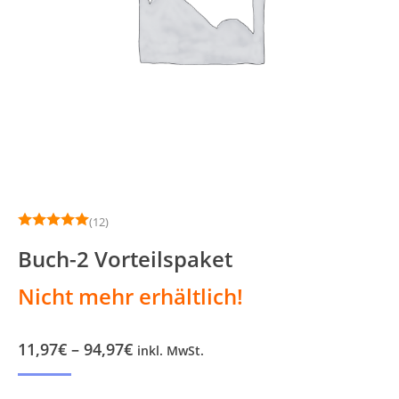
(12)
Buch-2 Vorteilspaket
Nicht mehr erhältlich!
Preisspanne:
11,97
€
–
94,97
€
inkl. MwSt.
11,97€
bis