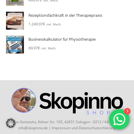
inkl. MwSt.
Rezeptionsfachkraft in der Therapiepraxis
1.249,97
€
inkl. MwSt.
Businesskalkulator für Physiotherapie
69,97
€
inkl. MwSt.
1
Stefan Konietzko, Kölner Str. 105, 42651 Solingen - 0212 / 64 59 35 33 -
info@skopinno.de |
Impressum
und
Datenschutzerklärung